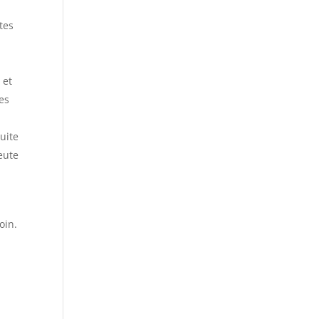
tes
 et
es
uite
eute
soin.