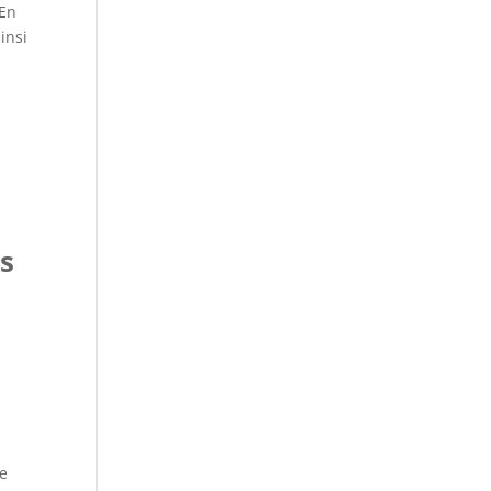
 En
ainsi
rs
e