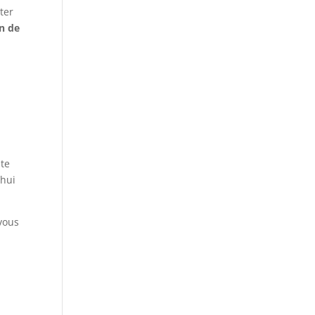
nter
on de
nte
’hui
 vous