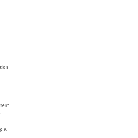
tion
ement
e
gie.