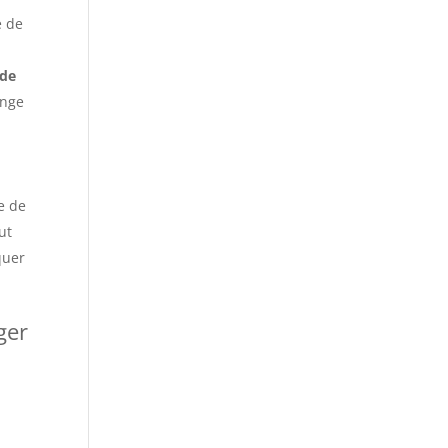
e de
nde
onge
e de
ut
quer
ger