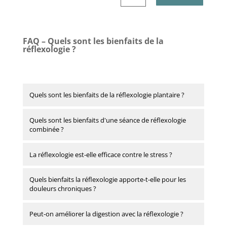
l
t
e
r
FAQ – Quels sont les bienfaits de la
n
réflexologie ?
a
t
i
v
Quels sont les bienfaits de la réflexologie plantaire ?
e
:
Quels sont les bienfaits d'une séance de réflexologie
combinée ?
La réflexologie est-elle efficace contre le stress ?
Quels bienfaits la réflexologie apporte-t-elle pour les
douleurs chroniques ?
Peut-on améliorer la digestion avec la réflexologie ?