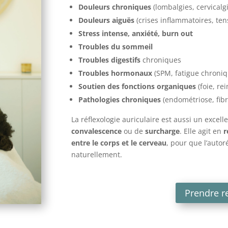
Douleurs chroniques
(lombalgies, cervical
Douleurs aiguës
(crises inflammatoires, te
Stress intense, anxiété, burn out
Troubles du sommeil
Troubles digestifs
chroniques
Troubles hormonaux
(SPM, fatigue chroni
Soutien des fonctions organiques
(foie, re
Pathologies chroniques
(endométriose, fib
La réflexologie auriculaire est aussi un excel
convalescence
ou de
surcharge
. Elle agit en
r
entre le corps et le cerveau
, pour que l’autor
naturellement.
Prendre r