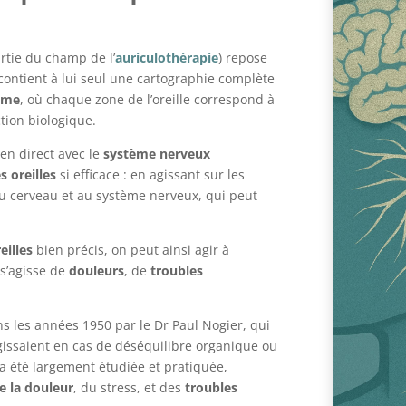
rtie du champ de l’
auriculothérapie
) repose
e contient à lui seul une cartographie complète
ème
, où chaque zone de l’oreille correspond à
tion biologique.
ien direct avec le
système nerveux
s oreilles
si efficace : en agissant sur les
au cerveau et au système nerveux, qui peut
eilles
bien précis, on peut ainsi agir à
 s’agisse de
douleurs
, de
troubles
 les années 1950 par le Dr Paul Nogier, qui
gissaient en cas de déséquilibre organique ou
 a été largement étudiée et pratiquée,
e la douleur
, du stress, et des
troubles