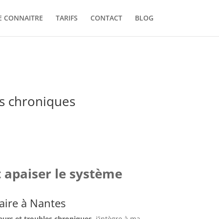
E CONNAITRE
TARIFS
CONTACT
BLOG
es chroniques
t apaiser le système
laire à Nantes
eurs et troubles chroniques
, j’intègre à ma