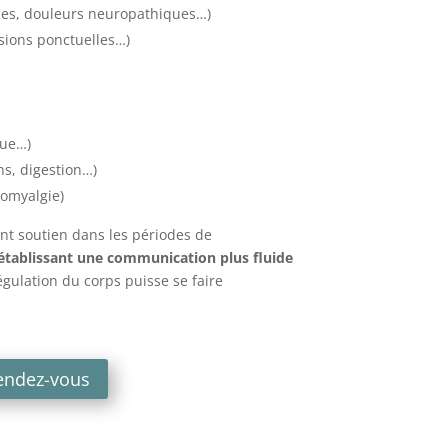
gies, douleurs neuropathiques…)
nsions ponctuelles…)
que…)
ins, digestion…)
romyalgie)
lent soutien dans les périodes de
établissant une communication plus fluide
égulation du corps puisse se faire
endez-vous