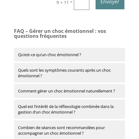
Envoyer
=
9 + 11
l
t
e
r
FAQ – Gérer un choc émotionnel : vos
n
questions fréquentes
a
t
Qu’est-ce qu’un choc émotionnel ?
i
v
e
Quels sont les symptômes courants après un choc
émotionnel ?
:
Comment gérer un choc émotionnel naturellement ?
Quel est l’intérêt de la réflexologie combinée dans la
gestion d’un choc émotionnel ?
Combien de séances sont recommandées pour
accompagner un choc émotionnel ?